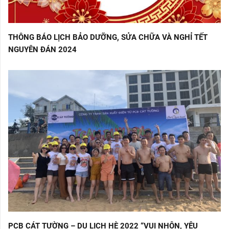
THÔNG BÁO LỊCH BẢO DƯỠNG, SỬA CHỮA VÀ NGHỈ TẾT
NGUYÊN ĐÁN 2024
PCB CÁT TƯỜNG – DU LỊCH HÈ 2022 “VUI NHỘN, YÊU